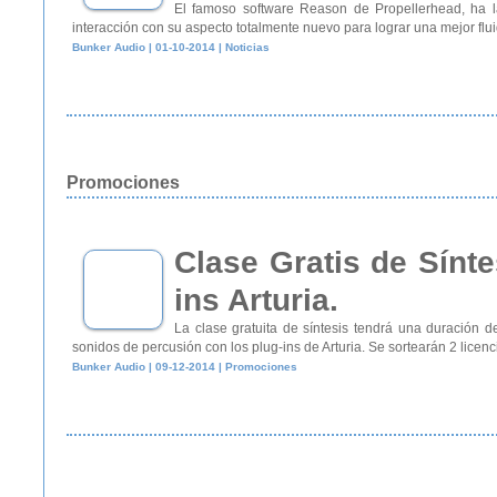
El famoso software Reason de Propellerhead, ha l
interacción con su aspecto totalmente nuevo para lograr una mejor flui
Bunker Audio | 01-10-2014 | Noticias
Sólo hasta septiembr
Promociones
En la celebración de los 40 años de sintetizadores
uso con instrumentos musicales! Además, Mobile Mus
más
Bunker Audio | 31-07-2014 | Noticias
Clase Gratis de Sínte
ins Arturia.
La clase gratuita de síntesis tendrá una duración 
Ruido de aviones en
sonidos de percusión con los plug-ins de Arturia. Se sortearán 2 licencia
Bunker Audio | 09-12-2014 | Promociones
según la DGAC
El cambio será paulatino y el propósito es causar 
Hidalgo, Álvaro Obregón y Benito Juárez en el D.F. El secretario de 
Bunker Audio | 27-06-2014 | Noticias
App gratis para iPad