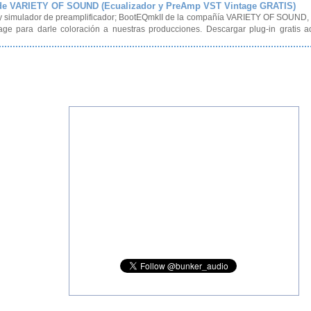
de VARIETY OF SOUND (Ecualizador y PreAmp VST Vintage GRATIS)
 y simulador de preamplificador; BootEQmkII de la compañía VARIETY OF SOUND,
age para darle coloración a nuestras producciones. Descargar plug-in gratis a
.
-30/08/2013 | Descargas
ge gratuito de la compañía Blue Cat Audio
s un efecto de Flanger Vintage gratuito de la compañía Blue Cat Audio para M
e los años 70’s y 80’s para baterías, sintetizadores, guitarras e incluso vo
.
30/08/2013 | Noticias
d Delay de la compañía Voxengo Studio para Mac o PC (Gratis).
presentamos un efecto de Delay (gratuito) llamado Sound Delay de la compañía
al. Disponible para Mac (VST y AU), y PC (VST 32 y 64 bits). Se puede especifica
.
23/08/2013 | Noticias
irtual de batería DPC3. (Gratis)
s un instrumento virtual gratuito para baterías. Muy útil para realizar maqueta
a GTG. Su tamaño es extremadamente reducido, permite una rápida instalació
.
16/08/2013 | Noticias