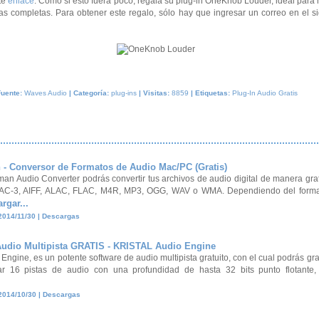
nte
enlace
. Como si esto fuera poco, regala su plug-in OneKnob Louder, ideal par
as completas. Para obtener este regalo, sólo hay que ingresar un correo en el s
Fuente:
Waves Audio
| Categoría:
plug-ins
| Visitas:
8859
| Etiquetas:
Plug-In Audio Gratis
- Conversor de Formatos de Audio Mac/PC (Gratis)
n Audio Converter podrás convertir tus archivos de audio digital de manera gra
 AC-3, AIFF, ALAC, FLAC, M4R, MP3, OGG, WAV o WMA. Dependiendo del format
rgar...
-2014/11/30 | Descargas
Audio Multipista GRATIS - KRISTAL Audio Engine
ngine, es un potente software de audio multipista gratuito, con el cual podrás grab
ar 16 pistas de audio con una profundidad de hasta 32 bits punto flotante,
.
-2014/10/30 | Descargas