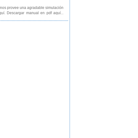
 nos provee una agradable simulación
quí. Descargar manual en pdf aquí...
acintosh o Windows, muy utilizado en
ces. El efecto posee varios parám...
 Voxengo Studio para aplicaciones de
r el tiempo de retardo en milisegu...
s o demos simples. Su nombre es DPC 3
n y fácil utilización. Tiene int...