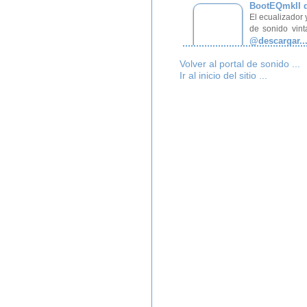
BootEQmkII 
El ecualizador
de sonido vint
@descargar..
Bunker Audio | -
Volver al portal de sonido ...
Ir al inicio del sitio ...
Flanger Vinta
Hoy presentamo
producciones d
@descargar..
Bunker Audio | --
Plug-in Soun
El día de hoy 
audio profesion
@descargar..
Bunker Audio | --
Instrumento v
Hoy presentamo
de la compañí
@descargar..
Bunker Audio | --