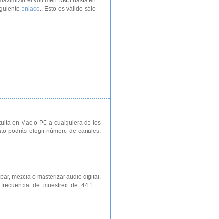
a maximizar el volumen RMS hasta en
iguiente
enlace
.. Esto es válido sólo
tuita en Mac o PC a cualquiera de los
o podrás elegir número de canales,
ar, mezcla o masterizar audio digital.
 frecuencia de muestreo de 44.1 ...