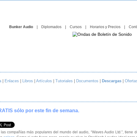
Bunker Audio
|
Diplomados
|
Cursos
|
Horarios y Precios
|
Cont
a
|
Enlaces
|
Libros
|
Artículos
|
Tutoriales
|
Documentos
|
Descargas
|
Oferta
ATIS sólo por este fin de semana.
e las compañías más populares del mundo del audio, “Waves Audio Ltd.”, tiene