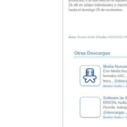
productos. Ir al sitio web en el siguie
24 dB en pistas individuales o mezcl
hasta el domingo 25 de noviembre.
Autor:
Bunker Audio
| Fecha:
23/11/2012
| 
Otras Descargas
Media Human 
Con Media Huma
formatos AAC,
@desca
frecu...
Bunker Audio | -
Software de 
KRISTAL Audio E
Permite trabaj
@descargar..
Bunker Audio | -